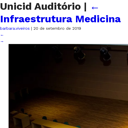
Unicid Auditório
|
←
Infraestrutura Medicina
barbara.viveiros
|
20 de setembro de 2019
←
→