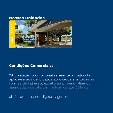
Nossas Unidades
João Pessoa
Condições Comerciais:
*A condição promocional referente à matrícula,
aplica-se aos candidatos aprovados em todas as
formas de ingresso, exceto na prova on-line ou
agendada, que ofertam bolsas de até 50% de
desconto, ambos ingressantes no semestre vigente,
que ainda não tenham efetivado e/ou não tenham
abrir todas as condições vigentes
cancelado ou trancado sua matrícula em uma das
Instituições da Cruzeiro do Sul Educacional, no
período de um ano. Tais condições não se aplicam
aos cursos de Medicina, e também para matriculados