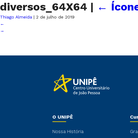
diversos_64X64
|
←
Ícon
Thiago Almeida
|
2 de julho de 2019
←
→
O UNIPÊ
Cu
Nossa História
Gra