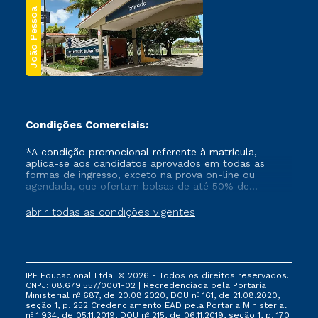
João Pessoa
Condições Comerciais:
*A condição promocional referente à matrícula,
aplica-se aos candidatos aprovados em todas as
formas de ingresso, exceto na prova on-line ou
agendada, que ofertam bolsas de até 50% de
desconto, ambos ingressantes no semestre vigente,
que ainda não tenham efetivado e/ou não tenham
abrir todas as condições vigentes
cancelado ou trancado sua matrícula em uma das
Instituições da Cruzeiro do Sul Educacional, no
período de um ano. Tais condições não se aplicam
aos cursos de Medicina, e também para matriculados
via FIES, Prouni e outros programas governamentais, e
IPE Educacional Ltda. © 2026 - Todos os direitos reservados.
não se acumula com nenhuma outra campanha
CNPJ: 08.679.557/0001-02 | Recredenciada pela Portaria
ofertada pela Instituição.
Ministerial nº 687, de 20.08.2020, DOU nº 161, de 21.08.2020,
seção 1, p. 252 Credenciamento EAD pela Portaria Ministerial
nº 1.934, de 05.11.2019, DOU nº 215, de 06.11.2019, seção 1, p. 170