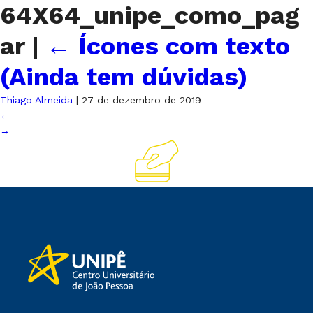
64X64_unipe_como_pag
ar
|
←
Ícones com texto
(Ainda tem dúvidas)
Thiago Almeida
|
27 de dezembro de 2019
←
→