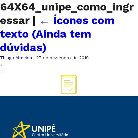
64X64_unipe_como_ingr
essar
|
←
Ícones com
texto (Ainda tem
dúvidas)
Thiago Almeida
|
27 de dezembro de 2019
←
→