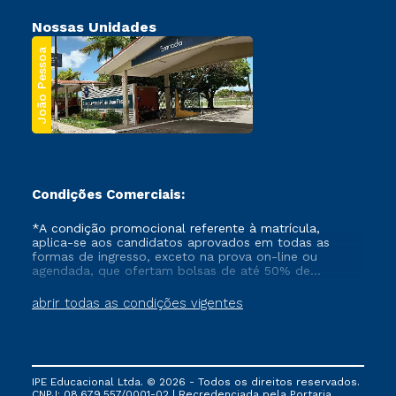
Nossas Unidades
João Pessoa
Condições Comerciais:
*A condição promocional referente à matrícula,
aplica-se aos candidatos aprovados em todas as
formas de ingresso, exceto na prova on-line ou
agendada, que ofertam bolsas de até 50% de
desconto, ambos ingressantes no semestre vigente,
que ainda não tenham efetivado e/ou não tenham
abrir todas as condições vigentes
cancelado ou trancado sua matrícula em uma das
Instituições da Cruzeiro do Sul Educacional, no
período de um ano. Tais condições não se aplicam
aos cursos de Medicina, e também para matriculados
via FIES, Prouni e outros programas governamentais, e
IPE Educacional Ltda. © 2026 - Todos os direitos reservados.
não se acumula com nenhuma outra campanha
CNPJ: 08.679.557/0001-02 | Recredenciada pela Portaria