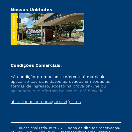
Nossas Unidades
João Pessoa
Condições Comerciais:
*A condição promocional referente à matrícula,
aplica-se aos candidatos aprovados em todas as
formas de ingresso, exceto na prova on-line ou
agendada, que ofertam bolsas de até 50% de
desconto, ambos ingressantes no semestre vigente,
que ainda não tenham efetivado e/ou não tenham
abrir todas as condições vigentes
cancelado ou trancado sua matrícula em uma das
Instituições da Cruzeiro do Sul Educacional, no
período de um ano. Tais condições não se aplicam
aos cursos de Medicina, e também para matriculados
via FIES, Prouni e outros programas governamentais, e
IPE Educacional Ltda. © 2026 - Todos os direitos reservados.
não se acumula com nenhuma outra campanha