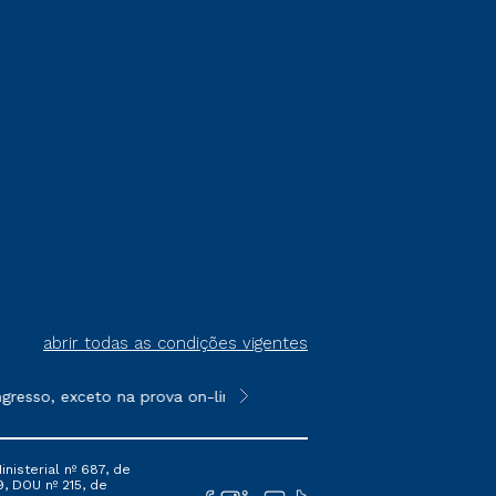
abrir todas as condições vigentes
resso, exceto na prova on-line ou agendada, que ofertam bolsas
**Semipresencial é um formato do E
nisterial nº 687, de
9, DOU nº 215, de