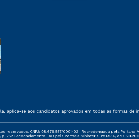
 exposto no contrato de prestação de serviços.
, aplica-se aos candidatos aprovados em todas as formas de ing
tos reservados. CNPJ: 08.679.557/0001-02 | Recredenciada pela Portaria Mi
, p. 252 Credenciamento EAD pela Portaria Ministerial nº 1.934, de 05.11.201