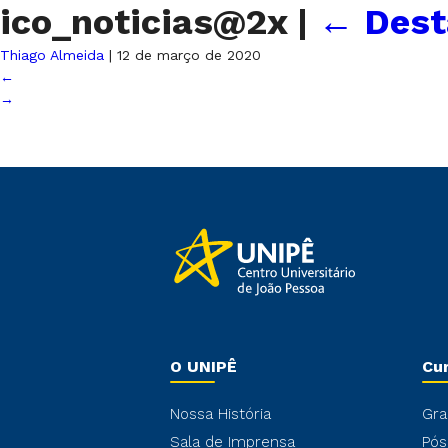
ico_noticias@2x
|
←
Dest
Thiago Almeida
|
12 de março de 2020
←
→
O UNIPÊ
Cu
Nossa História
Gra
Sala de Imprensa
Pós