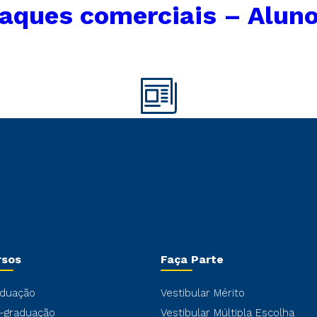
aques comerciais – Alun
rsos
Faça Parte
duação
Vestibular Mérito
-graduação
Vestibular Múltipla Escolha