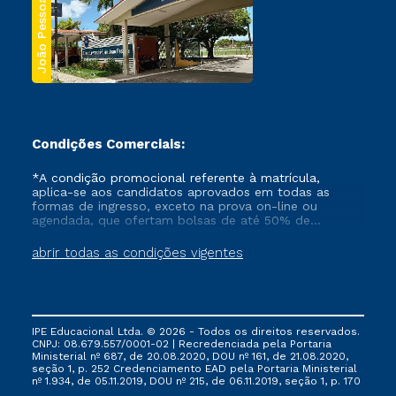
João Pessoa
Condições Comerciais:
*A condição promocional referente à matrícula,
aplica-se aos candidatos aprovados em todas as
formas de ingresso, exceto na prova on-line ou
agendada, que ofertam bolsas de até 50% de
desconto, ambos ingressantes no semestre vigente,
que ainda não tenham efetivado e/ou não tenham
abrir todas as condições vigentes
cancelado ou trancado sua matrícula em uma das
Instituições da Cruzeiro do Sul Educacional, no
período de um ano. Tais condições não se aplicam
aos cursos de Medicina, e também para matriculados
via FIES, Prouni e outros programas governamentais, e
IPE Educacional Ltda. © 2026 - Todos os direitos reservados.
não se acumula com nenhuma outra campanha
CNPJ: 08.679.557/0001-02 | Recredenciada pela Portaria
ofertada pela Instituição.
Ministerial nº 687, de 20.08.2020, DOU nº 161, de 21.08.2020,
seção 1, p. 252 Credenciamento EAD pela Portaria Ministerial
nº 1.934, de 05.11.2019, DOU nº 215, de 06.11.2019, seção 1, p. 170