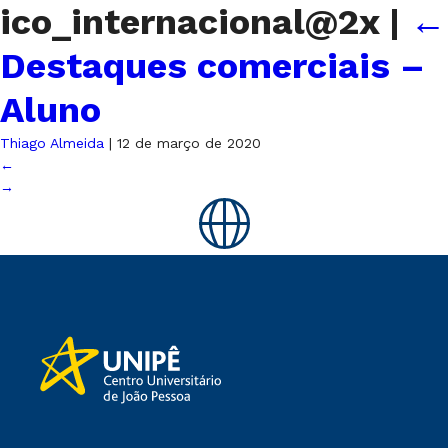
ico_internacional@2x
|
←
Destaques comerciais –
Aluno
Thiago Almeida
|
12 de março de 2020
←
→