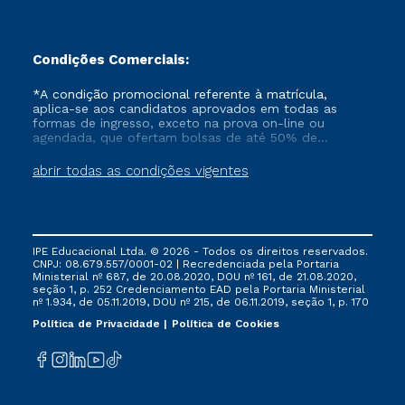
Condições Comerciais:
*A condição promocional referente à matrícula,
aplica-se aos candidatos aprovados em todas as
formas de ingresso, exceto na prova on-line ou
agendada, que ofertam bolsas de até 50% de
desconto, ambos ingressantes no semestre vigente,
que ainda não tenham efetivado e/ou não tenham
abrir todas as condições vigentes
cancelado ou trancado sua matrícula em uma das
Instituições da Cruzeiro do Sul Educacional, no
período de um ano. Tais condições não se aplicam
aos cursos de Medicina, e também para matriculados
via FIES, Prouni e outros programas governamentais, e
IPE Educacional Ltda. © 2026 - Todos os direitos reservados.
não se acumula com nenhuma outra campanha
CNPJ: 08.679.557/0001-02 | Recredenciada pela Portaria
ofertada pela Instituição.
Ministerial nº 687, de 20.08.2020, DOU nº 161, de 21.08.2020,
seção 1, p. 252 Credenciamento EAD pela Portaria Ministerial
nº 1.934, de 05.11.2019, DOU nº 215, de 06.11.2019, seção 1, p. 170
Política de Privacidade
Política de Cookies