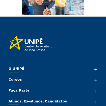
O UNIPÊ
Nossa História
Cursos
Sala de Imprensa
Graduação
Trabalhe Conosco
Faça Parte
Pós-graduação
Sou Colaborador
Vestibular Mérito
Cursos de Medicina
Tour Presencial
Alunos, Ex-alunos, Candidatos
Vestibular Múltipla Escolha
Cursos Livres