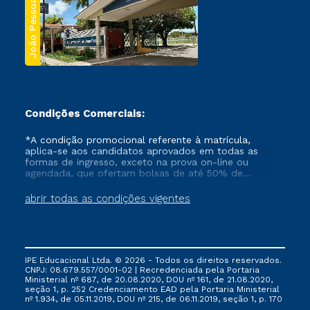
João Pessoa
Condições Comerciais:
*A condição promocional referente à matrícula,
aplica-se aos candidatos aprovados em todas as
formas de ingresso, exceto na prova on-line ou
agendada, que ofertam bolsas de até 50% de
desconto, ambos ingressantes no semestre vigente,
que ainda não tenham efetivado e/ou não tenham
abrir todas as condições vigentes
cancelado ou trancado sua matrícula em uma das
Instituições da Cruzeiro do Sul Educacional, no
período de um ano. Tais condições não se aplicam
aos cursos de Medicina, e também para matriculados
via FIES, Prouni e outros programas governamentais, e
IPE Educacional Ltda. © 2026 - Todos os direitos reservados.
não se acumula com nenhuma outra campanha
CNPJ: 08.679.557/0001-02 | Recredenciada pela Portaria
ofertada pela Instituição.
Ministerial nº 687, de 20.08.2020, DOU nº 161, de 21.08.2020,
seção 1, p. 252 Credenciamento EAD pela Portaria Ministerial
nº 1.934, de 05.11.2019, DOU nº 215, de 06.11.2019, seção 1, p. 170