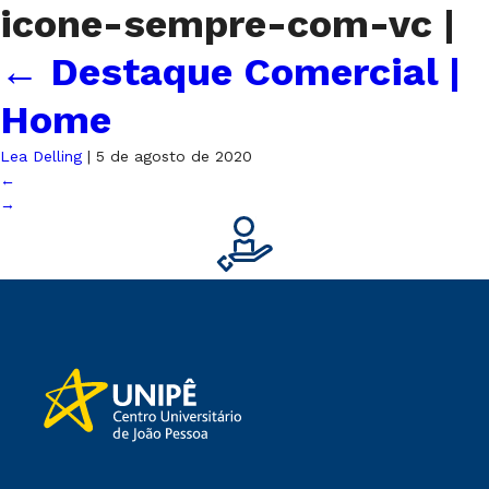
icone-sempre-com-vc
|
←
Destaque Comercial |
Home
Lea Delling
|
5 de agosto de 2020
←
→