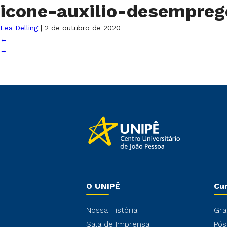
icone-auxilio-desempre
Lea Delling
|
2 de outubro de 2020
←
→
O UNIPÊ
Cu
Nossa História
Gra
Sala de Imprensa
Pós