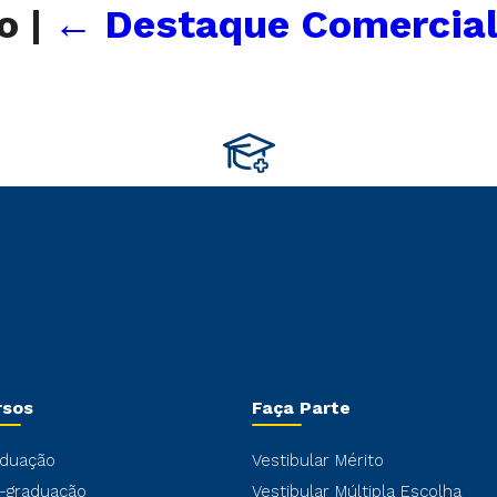
go
|
←
Destaque Comercial
rsos
Faça Parte
duação
Vestibular Mérito
-graduação
Vestibular Múltipla Escolha