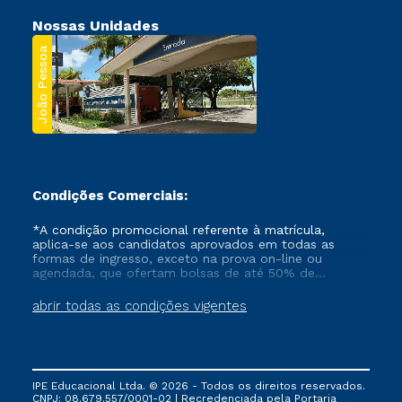
Nossas Unidades
João Pessoa
Condições Comerciais:
*A condição promocional referente à matrícula,
aplica-se aos candidatos aprovados em todas as
formas de ingresso, exceto na prova on-line ou
agendada, que ofertam bolsas de até 50% de
desconto, ambos ingressantes no semestre vigente,
que ainda não tenham efetivado e/ou não tenham
abrir todas as condições vigentes
cancelado ou trancado sua matrícula em uma das
Instituições da Cruzeiro do Sul Educacional, no
período de um ano. Tais condições não se aplicam
aos cursos de Medicina, e também para matriculados
via FIES, Prouni e outros programas governamentais, e
IPE Educacional Ltda. © 2026 - Todos os direitos reservados.
não se acumula com nenhuma outra campanha
CNPJ: 08.679.557/0001-02 | Recredenciada pela Portaria