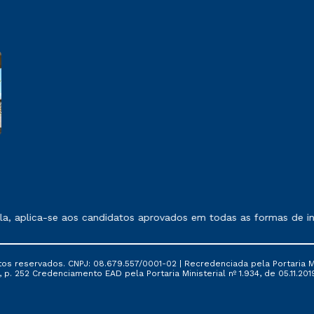
 exposto no contrato de prestação de serviços.
, aplica-se aos candidatos aprovados em todas as formas de ing
tos reservados. CNPJ: 08.679.557/0001-02 | Recredenciada pela Portaria Mi
, p. 252 Credenciamento EAD pela Portaria Ministerial nº 1.934, de 05.11.201