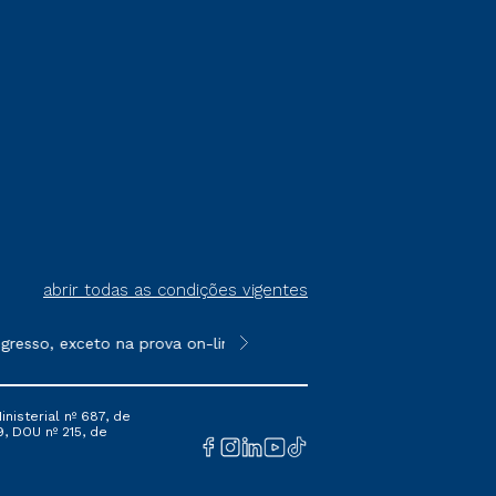
abrir todas as condições vigentes
resso, exceto na prova on-line ou agendada, que ofertam bolsas
**Semipresencial é um formato do E
nisterial nº 687, de
9, DOU nº 215, de