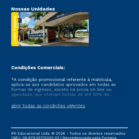
Nossas Unidades
João Pessoa
Condições Comerciais:
*A condição promocional referente à matrícula,
aplica-se aos candidatos aprovados em todas as
formas de ingresso, exceto na prova on-line ou
agendada, que ofertam bolsas de até 50% de
desconto, ambos ingressantes no semestre vigente,
que ainda não tenham efetivado e/ou não tenham
abrir todas as condições vigentes
cancelado ou trancado sua matrícula em uma das
Instituições da Cruzeiro do Sul Educacional, no
período de um ano. Tais condições não se aplicam
aos cursos de Medicina, e também para matriculados
via FIES, Prouni e outros programas governamentais, e
IPE Educacional Ltda. © 2026 - Todos os direitos reservados.
não se acumula com nenhuma outra campanha
CNPJ: 08.679.557/0001-02 | Recredenciada pela Portaria