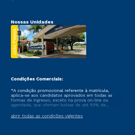
Nossas Unidades
João Pessoa
Condições Comerciais:
*A condição promocional referente à matrícula,
aplica-se aos candidatos aprovados em todas as
formas de ingresso, exceto na prova on-line ou
agendada, que ofertam bolsas de até 50% de
desconto, ambos ingressantes no semestre vigente,
que ainda não tenham efetivado e/ou não tenham
abrir todas as condições vigentes
cancelado ou trancado sua matrícula em uma das
Instituições da Cruzeiro do Sul Educacional, no
período de um ano. Tais condições não se aplicam
aos cursos de Medicina, e também para matriculados