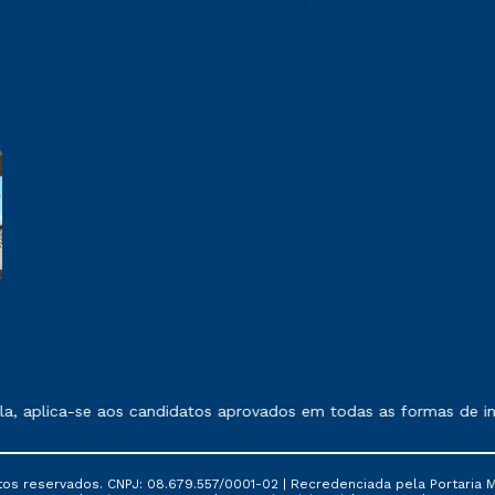
 exposto no contrato de prestação de serviços.
, aplica-se aos candidatos aprovados em todas as formas de ingr
tos reservados. CNPJ: 08.679.557/0001-02 | Recredenciada pela Portaria Mi