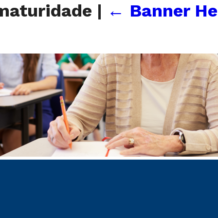
-maturidade
|
←
Banner He