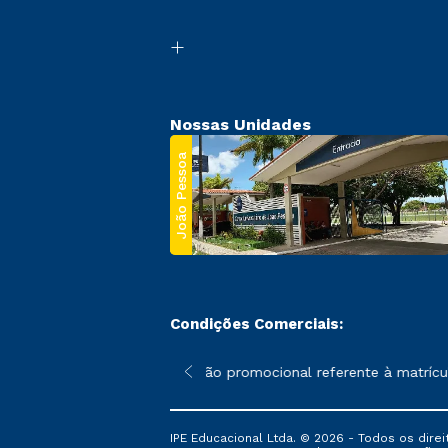
Nossas Unidades
João Pessoa
Condições Comerciais:
 poderão sofrer alterações nos períodos de rematrícula conforme
*A condição promocional referente à matrícula
IPE Educacional Ltda. © 2026 - Todos os direi