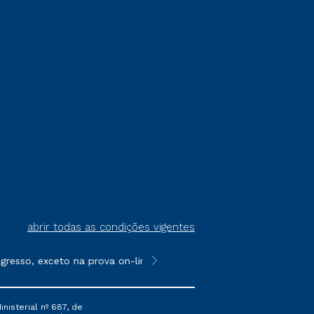
abrir todas as condições vigentes
esso, exceto na prova on-line ou agendada, que ofertam bolsas 
**Semipresencial é um formato do E
nisterial nº 687, de