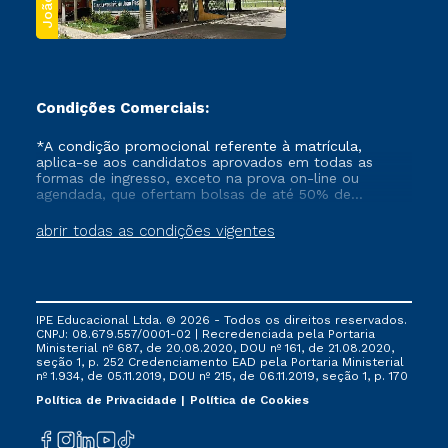
Condições Comerciais:
*A condição promocional referente à matrícula,
aplica-se aos candidatos aprovados em todas as
formas de ingresso, exceto na prova on-line ou
agendada, que ofertam bolsas de até 50% de
desconto, ambos ingressantes no semestre vigente,
que ainda não tenham efetivado e/ou não tenham
abrir todas as condições vigentes
cancelado ou trancado sua matrícula em uma das
Instituições da Cruzeiro do Sul Educacional, no
período de um ano. Tais condições não se aplicam
aos cursos de Medicina, e também para matriculados
via FIES, Prouni e outros programas governamentais, e
IPE Educacional Ltda. © 2026 - Todos os direitos reservados.
não se acumula com nenhuma outra campanha
CNPJ: 08.679.557/0001-02 | Recredenciada pela Portaria
ofertada pela Instituição.
Ministerial nº 687, de 20.08.2020, DOU nº 161, de 21.08.2020,
seção 1, p. 252 Credenciamento EAD pela Portaria Ministerial
nº 1.934, de 05.11.2019, DOU nº 215, de 06.11.2019, seção 1, p. 170
Política de Privacidade
Política de Cookies