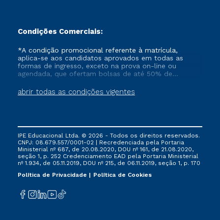
Condições Comerciais:
*A condição promocional referente à matrícula,
aplica-se aos candidatos aprovados em todas as
formas de ingresso, exceto na prova on-line ou
agendada, que ofertam bolsas de até 50% de
desconto, ambos ingressantes no semestre vigente,
que ainda não tenham efetivado e/ou não tenham
abrir todas as condições vigentes
cancelado ou trancado sua matrícula em uma das
Instituições da Cruzeiro do Sul Educacional, no
período de um ano. Tais condições não se aplicam
aos cursos de Medicina, e também para matriculados
via FIES, Prouni e outros programas governamentais, e
IPE Educacional Ltda. © 2026 - Todos os direitos reservados.
não se acumula com nenhuma outra campanha
CNPJ: 08.679.557/0001-02 | Recredenciada pela Portaria
ofertada pela Instituição.
Ministerial nº 687, de 20.08.2020, DOU nº 161, de 21.08.2020,
seção 1, p. 252 Credenciamento EAD pela Portaria Ministerial
nº 1.934, de 05.11.2019, DOU nº 215, de 06.11.2019, seção 1, p. 170
Política de Privacidade
Política de Cookies