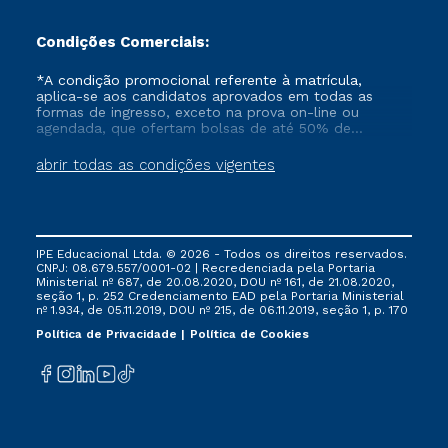
Condições Comerciais:
*A condição promocional referente à matrícula,
aplica-se aos candidatos aprovados em todas as
formas de ingresso, exceto na prova on-line ou
agendada, que ofertam bolsas de até 50% de
desconto, ambos ingressantes no semestre vigente,
que ainda não tenham efetivado e/ou não tenham
abrir todas as condições vigentes
cancelado ou trancado sua matrícula em uma das
Instituições da Cruzeiro do Sul Educacional, no
período de um ano. Tais condições não se aplicam
aos cursos de Medicina, e também para matriculados
via FIES, Prouni e outros programas governamentais, e
IPE Educacional Ltda. © 2026 - Todos os direitos reservados.
não se acumula com nenhuma outra campanha
CNPJ: 08.679.557/0001-02 | Recredenciada pela Portaria
ofertada pela Instituição.
Ministerial nº 687, de 20.08.2020, DOU nº 161, de 21.08.2020,
seção 1, p. 252 Credenciamento EAD pela Portaria Ministerial
nº 1.934, de 05.11.2019, DOU nº 215, de 06.11.2019, seção 1, p. 170
Política de Privacidade
Política de Cookies