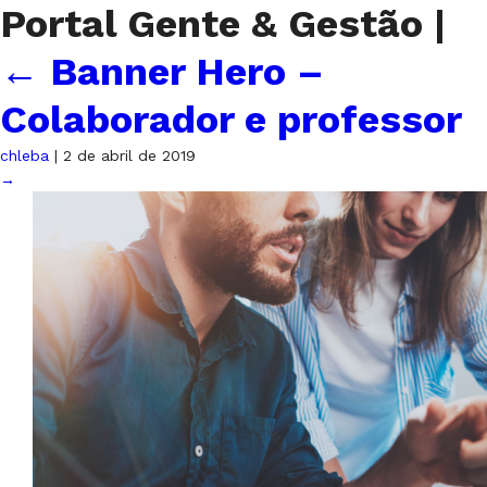
Portal Gente & Gestão
|
←
Banner Hero –
Colaborador e professor
chleba
|
2 de abril de 2019
→