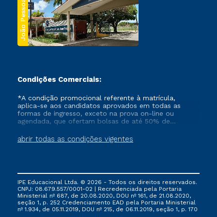
João Pessoa
Condições Comerciais:
*A condição promocional referente à matrícula,
aplica-se aos candidatos aprovados em todas as
formas de ingresso, exceto na prova on-line ou
agendada, que ofertam bolsas de até 50% de
desconto, ambos ingressantes no semestre vigente,
que ainda não tenham efetivado e/ou não tenham
abrir todas as condições vigentes
cancelado ou trancado sua matrícula em uma das
Instituições da Cruzeiro do Sul Educacional, no
período de um ano. Tais condições não se aplicam
aos cursos de Medicina, e também para matriculados
via FIES, Prouni e outros programas governamentais, e
IPE Educacional Ltda. © 2026 - Todos os direitos reservados.
não se acumula com nenhuma outra campanha
CNPJ: 08.679.557/0001-02 | Recredenciada pela Portaria
ofertada pela Instituição.
Ministerial nº 687, de 20.08.2020, DOU nº 161, de 21.08.2020,
seção 1, p. 252 Credenciamento EAD pela Portaria Ministerial
nº 1.934, de 05.11.2019, DOU nº 215, de 06.11.2019, seção 1, p. 170