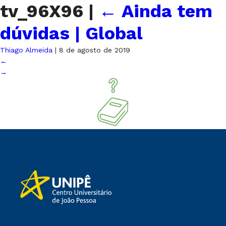
tv_96X96
|
←
Ainda tem
dúvidas | Global
Thiago Almeida
|
8 de agosto de 2019
←
→