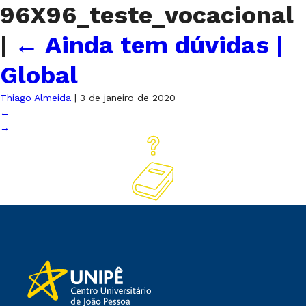
96X96_teste_vocacional
|
←
Ainda tem dúvidas |
Global
Thiago Almeida
|
3 de janeiro de 2020
←
→