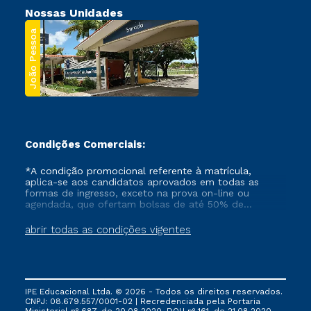
Nossas Unidades
João Pessoa
Condições Comerciais:
*A condição promocional referente à matrícula,
aplica-se aos candidatos aprovados em todas as
formas de ingresso, exceto na prova on-line ou
agendada, que ofertam bolsas de até 50% de
desconto, ambos ingressantes no semestre vigente,
que ainda não tenham efetivado e/ou não tenham
abrir todas as condições vigentes
cancelado ou trancado sua matrícula em uma das
Instituições da Cruzeiro do Sul Educacional, no
período de um ano. Tais condições não se aplicam
aos cursos de Medicina, e também para matriculados
via FIES, Prouni e outros programas governamentais, e
IPE Educacional Ltda. © 2026 - Todos os direitos reservados.
não se acumula com nenhuma outra campanha
CNPJ: 08.679.557/0001-02 | Recredenciada pela Portaria
ofertada pela Instituição.