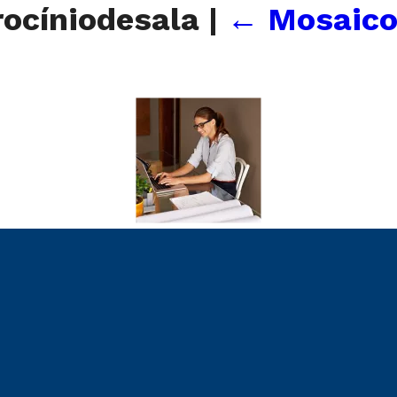
rocíniodesala
|
←
Mosaico