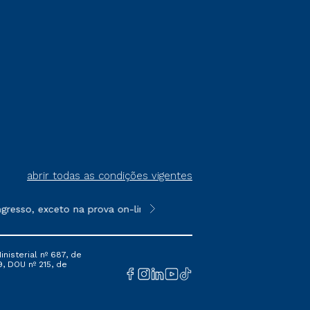
abrir todas as condições vigentes
resso, exceto na prova on-line ou agendada, que ofertam bolsas
**Semipresencial é um formato do E
nisterial nº 687, de
9, DOU nº 215, de