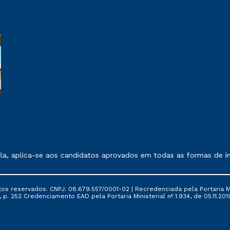
 exposto no contrato de prestação de serviços.
a, aplica-se aos candidatos aprovados em todas as formas de ing
tos reservados. CNPJ: 08.679.557/0001-02 | Recredenciada pela Portaria Mi
, p. 252 Credenciamento EAD pela Portaria Ministerial nº 1.934, de 05.11.201