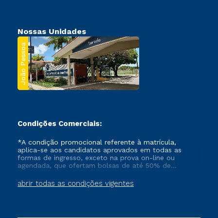
Nossas Unidades
João Pessoa
Condições Comerciais:
*A condição promocional referente à matrícula,
aplica-se aos candidatos aprovados em todas as
formas de ingresso, exceto na prova on-line ou
agendada, que ofertam bolsas de até 50% de
desconto, ambos ingressantes no semestre vigente,
que ainda não tenham efetivado e/ou não tenham
abrir todas as condições vigentes
cancelado ou trancado sua matrícula em uma das
Instituições da Cruzeiro do Sul Educacional, no
período de um ano. Tais condições não se aplicam
aos cursos de Medicina, e também para matriculados