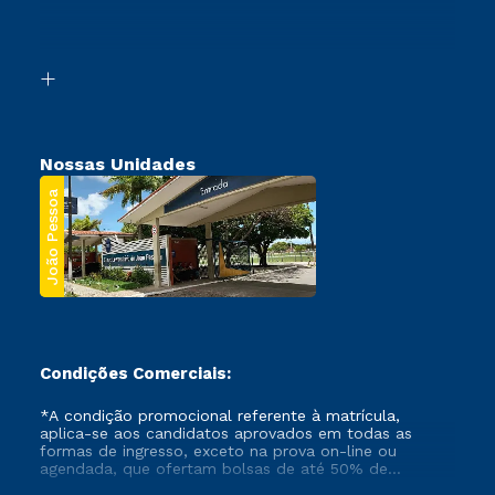
Canais de Atendimento
Retorne ao Curso
Acessibilidade
Transferência
Biblioteca
Segunda Graduação
Nossas Unidades
João Pessoa
Condições Comerciais:
*A condição promocional referente à matrícula,
aplica-se aos candidatos aprovados em todas as
formas de ingresso, exceto na prova on-line ou
agendada, que ofertam bolsas de até 50% de
desconto, ambos ingressantes no semestre vigente,