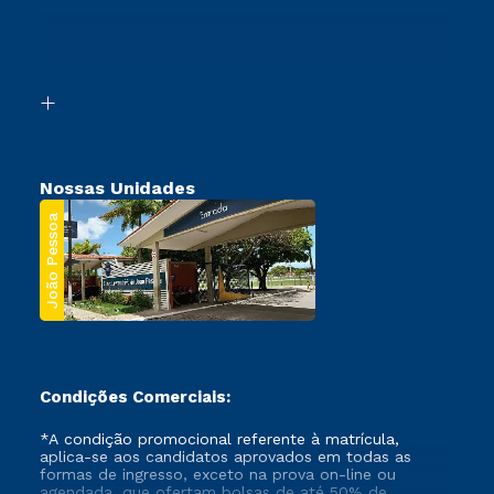
Ingresso via Enem
Canais de Atendimento
Retorne ao Curso
Acessibilidade
Transferência
Biblioteca
Segunda Graduação
Nossas Unidades
João Pessoa
Condições Comerciais:
*A condição promocional referente à matrícula,
aplica-se aos candidatos aprovados em todas as
formas de ingresso, exceto na prova on-line ou
agendada, que ofertam bolsas de até 50% de