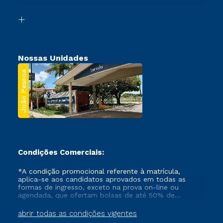
Transferência
Biblioteca
Segunda Graduação
Nossas Unidades
João Pessoa
Condições Comerciais:
*A condição promocional referente à matrícula,
aplica-se aos candidatos aprovados em todas as
formas de ingresso, exceto na prova on-line ou
agendada, que ofertam bolsas de até 50% de
desconto, ambos ingressantes no semestre vigente,
que ainda não tenham efetivado e/ou não tenham
abrir todas as condições vigentes
cancelado ou trancado sua matrícula em uma das