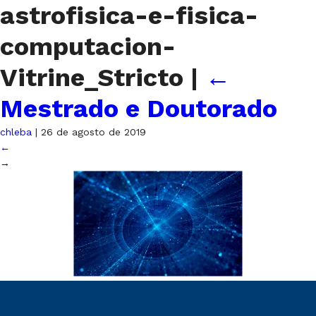
astrofisica-e-fisica-
computacion-
Vitrine_Stricto
|
←
Mestrado e Doutorado
chleba
|
26 de agosto de 2019
←
→