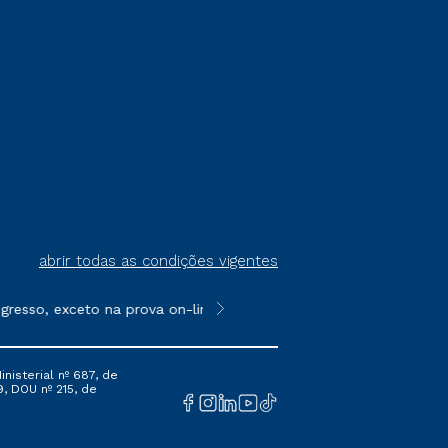
abrir todas as condições vigentes
resso, exceto na prova on-line ou agendada, que ofertam bolsas
**Semipresencial é um formato do E
nisterial nº 687, de
9, DOU nº 215, de