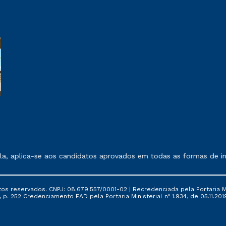
 exposto no contrato de prestação de serviços.
, aplica-se aos candidatos aprovados em todas as formas de ing
tos reservados. CNPJ: 08.679.557/0001-02 | Recredenciada pela Portaria Mi
, p. 252 Credenciamento EAD pela Portaria Ministerial nº 1.934, de 05.11.201