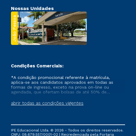
Nossas Unidades
João Pessoa
Condições Comerciais:
*A condição promocional referente à matrícula,
aplica-se aos candidatos aprovados em todas as
formas de ingresso, exceto na prova on-line ou
agendada, que ofertam bolsas de até 50% de
desconto, ambos ingressantes no semestre vigente,
que ainda não tenham efetivado e/ou não tenham
abrir todas as condições vigentes
cancelado ou trancado sua matrícula em uma das
Instituições da Cruzeiro do Sul Educacional, no
período de um ano. Tais condições não se aplicam
aos cursos de Medicina, e também para matriculados
via FIES, Prouni e outros programas governamentais, e
IPE Educacional Ltda. © 2026 - Todos os direitos reservados.
não se acumula com nenhuma outra campanha
CNPJ: 08.679.557/0001-02 | Recredenciada pela Portaria
ofertada pela Instituição.