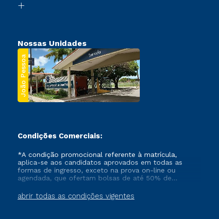
Segunda Graduação
Nossas Unidades
João Pessoa
Condições Comerciais:
*A condição promocional referente à matrícula,
aplica-se aos candidatos aprovados em todas as
formas de ingresso, exceto na prova on-line ou
agendada, que ofertam bolsas de até 50% de
desconto, ambos ingressantes no semestre vigente,
que ainda não tenham efetivado e/ou não tenham
abrir todas as condições vigentes
cancelado ou trancado sua matrícula em uma das
Instituições da Cruzeiro do Sul Educacional, no
período de um ano. Tais condições não se aplicam