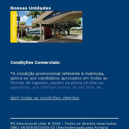
Nossas Unidades
João Pessoa
Condições Comerciais:
*A condição promocional referente à matrícula,
aplica-se aos candidatos aprovados em todas as
formas de ingresso, exceto na prova on-line ou
agendada, que ofertam bolsas de até 50% de
desconto, ambos ingressantes no semestre vigente,
que ainda não tenham efetivado e/ou não tenham
abrir todas as condições vigentes
cancelado ou trancado sua matrícula em uma das
Instituições da Cruzeiro do Sul Educacional, no
período de um ano. Tais condições não se aplicam
aos cursos de Medicina, e também para matriculados
via FIES, Prouni e outros programas governamentais, e
IPE Educacional Ltda. © 2026 - Todos os direitos reservados.
não se acumula com nenhuma outra campanha
CNPJ: 08.679.557/0001-02 | Recredenciada pela Portaria
ofertada pela Instituição.