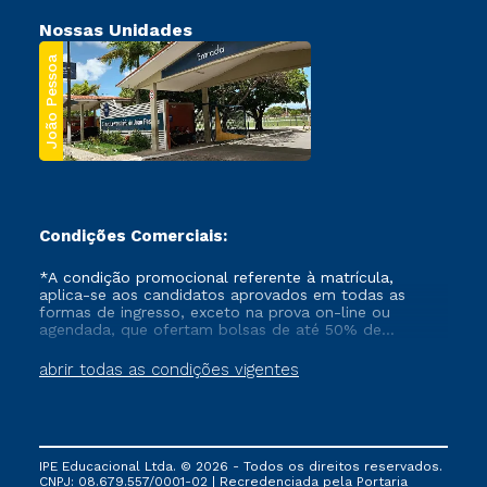
Nossas Unidades
João Pessoa
Condições Comerciais:
*A condição promocional referente à matrícula,
aplica-se aos candidatos aprovados em todas as
formas de ingresso, exceto na prova on-line ou
agendada, que ofertam bolsas de até 50% de
desconto, ambos ingressantes no semestre vigente,
que ainda não tenham efetivado e/ou não tenham
abrir todas as condições vigentes
cancelado ou trancado sua matrícula em uma das
Instituições da Cruzeiro do Sul Educacional, no
período de um ano. Tais condições não se aplicam
aos cursos de Medicina, e também para matriculados
via FIES, Prouni e outros programas governamentais, e
IPE Educacional Ltda. © 2026 - Todos os direitos reservados.
não se acumula com nenhuma outra campanha
CNPJ: 08.679.557/0001-02 | Recredenciada pela Portaria
ofertada pela Instituição.