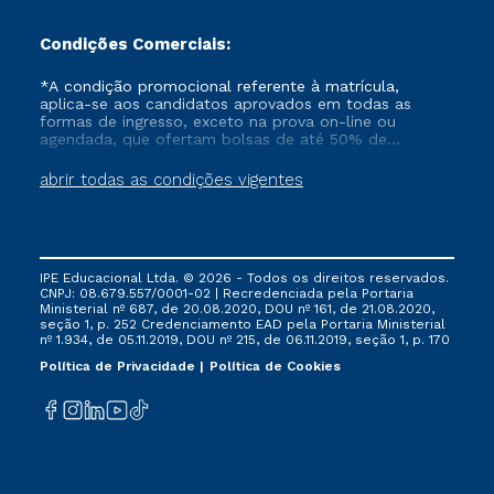
Condições Comerciais:
*A condição promocional referente à matrícula,
aplica-se aos candidatos aprovados em todas as
formas de ingresso, exceto na prova on-line ou
agendada, que ofertam bolsas de até 50% de
desconto, ambos ingressantes no semestre vigente,
que ainda não tenham efetivado e/ou não tenham
abrir todas as condições vigentes
cancelado ou trancado sua matrícula em uma das
Instituições da Cruzeiro do Sul Educacional, no
período de um ano. Tais condições não se aplicam
aos cursos de Medicina, e também para matriculados
via FIES, Prouni e outros programas governamentais, e
IPE Educacional Ltda. © 2026 - Todos os direitos reservados.
não se acumula com nenhuma outra campanha
CNPJ: 08.679.557/0001-02 | Recredenciada pela Portaria
ofertada pela Instituição.
Ministerial nº 687, de 20.08.2020, DOU nº 161, de 21.08.2020,
seção 1, p. 252 Credenciamento EAD pela Portaria Ministerial
nº 1.934, de 05.11.2019, DOU nº 215, de 06.11.2019, seção 1, p. 170
Política de Privacidade
Política de Cookies