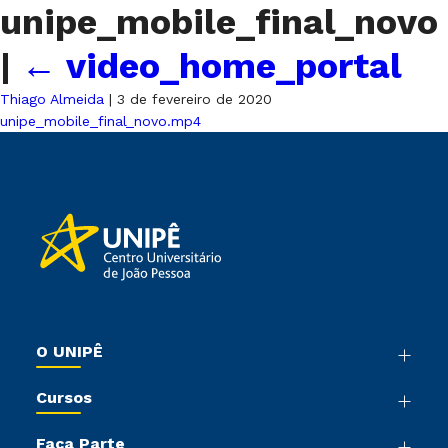
unipe_mobile_final_novo
|
←
video_home_portal
Thiago Almeida
|
3 de fevereiro de 2020
unipe_mobile_final_novo.mp4
O UNIPÊ
Nossa História
Cursos
Sala de Imprensa
Graduação
Trabalhe Conosco
Faça Parte