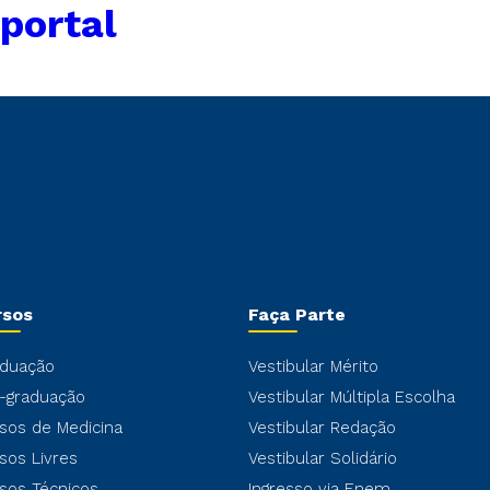
portal
rsos
Faça Parte
duação
Vestibular Mérito
-graduação
Vestibular Múltipla Escolha
sos de Medicina
Vestibular Redação
sos Livres
Vestibular Solidário
sos Técnicos
Ingresso via Enem