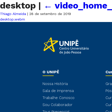
desktop
|
←
video_home_
Thiago Almeida
|
28 de setembro de 2019
desktop.webm
O UNIPÊ
Cu
Nossa História
Gra
Sala de Imprensa
Pós
Trabalhe Conosco
Cur
Sou Colaborador
Cur
Tour Presencial
Cur