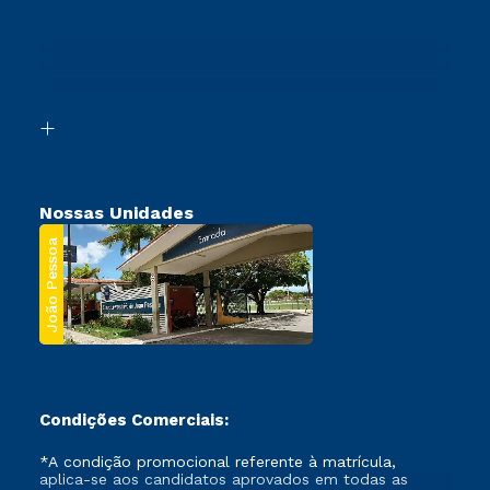
Vestibular Solidário
Cursos Profissionalizantes
Sou Ex-Aluno
Ingresso via Enem
Canais de Atendimento
Retorne ao Curso
Acessibilidade
Transferência
Biblioteca
Segunda Graduação
Nossas Unidades
João Pessoa
Condições Comerciais:
*A condição promocional referente à matrícula,
aplica-se aos candidatos aprovados em todas as