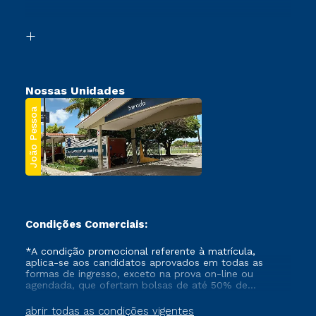
Acessibilidade
Transferência
Biblioteca
Segunda Graduação
Nossas Unidades
João Pessoa
Condições Comerciais:
*A condição promocional referente à matrícula,
aplica-se aos candidatos aprovados em todas as
formas de ingresso, exceto na prova on-line ou
agendada, que ofertam bolsas de até 50% de
desconto, ambos ingressantes no semestre vigente,
que ainda não tenham efetivado e/ou não tenham
abrir todas as condições vigentes