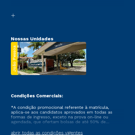
Acessibilidade
Transferência
Biblioteca
Segunda Graduação
Nossas Unidades
João Pessoa
Condições Comerciais:
*A condição promocional referente à matrícula,
aplica-se aos candidatos aprovados em todas as
formas de ingresso, exceto na prova on-line ou
agendada, que ofertam bolsas de até 50% de
desconto, ambos ingressantes no semestre vigente,
que ainda não tenham efetivado e/ou não tenham
abrir todas as condições vigentes