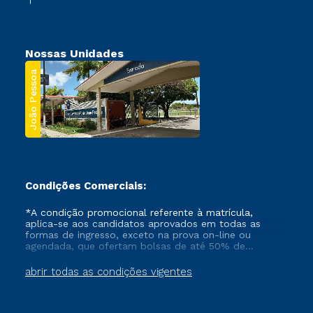
Nossas Unidades
João Pessoa
Condições Comerciais:
*A condição promocional referente à matrícula,
aplica-se aos candidatos aprovados em todas as
formas de ingresso, exceto na prova on-line ou
agendada, que ofertam bolsas de até 50% de
desconto, ambos ingressantes no semestre vigente,
que ainda não tenham efetivado e/ou não tenham
abrir todas as condições vigentes
cancelado ou trancado sua matrícula em uma das
Instituições da Cruzeiro do Sul Educacional, no
período de um ano. Tais condições não se aplicam