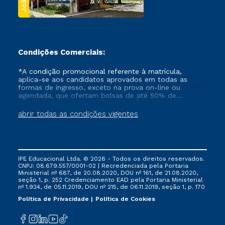
Condições Comerciais:
*A condição promocional referente à matrícula,
aplica-se aos candidatos aprovados em todas as
formas de ingresso, exceto na prova on-line ou
agendada, que ofertam bolsas de até 50% de
desconto, ambos ingressantes no semestre vigente,
que ainda não tenham efetivado e/ou não tenham
abrir todas as condições vigentes
cancelado ou trancado sua matrícula em uma das
Instituições da Cruzeiro do Sul Educacional, no
período de um ano. Tais condições não se aplicam
aos cursos de Medicina, e também para matriculados
via FIES, Prouni e outros programas governamentais, e
IPE Educacional Ltda. © 2026 - Todos os direitos reservados.
não se acumula com nenhuma outra campanha
CNPJ: 08.679.557/0001-02 | Recredenciada pela Portaria
ofertada pela Instituição.
Ministerial nº 687, de 20.08.2020, DOU nº 161, de 21.08.2020,
seção 1, p. 252 Credenciamento EAD pela Portaria Ministerial
nº 1.934, de 05.11.2019, DOU nº 215, de 06.11.2019, seção 1, p. 170
Política de Privacidade
Política de Cookies