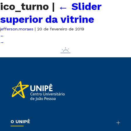
ico_turno
|
←
Slider
superior da vitrine
jefferson.moraes
|
20 de fevereiro de 2019
←
→
O UNIPÊ
Nossa História