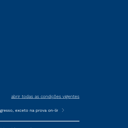
abrir todas as condições vigentes
resso, exceto na prova on-line ou agendada, que ofertam bolsas 
**Semipresencial é um formato do E