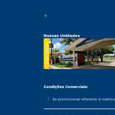
Nossas Unidades
João Pessoa
Condições Comerciais:
 poderão sofrer alterações nos períodos de rematrícula conforme
*A condição promocional referente à matrícula