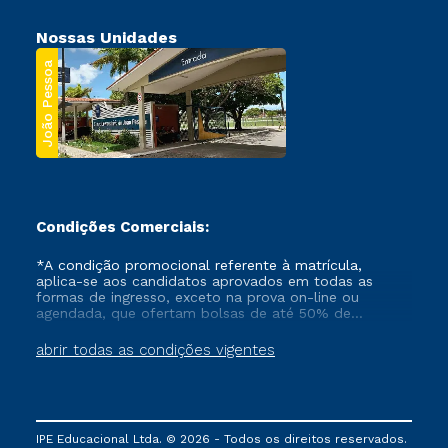
Nossas Unidades
João Pessoa
Condições Comerciais:
*A condição promocional referente à matrícula,
aplica-se aos candidatos aprovados em todas as
formas de ingresso, exceto na prova on-line ou
agendada, que ofertam bolsas de até 50% de
desconto, ambos ingressantes no semestre vigente,
que ainda não tenham efetivado e/ou não tenham
abrir todas as condições vigentes
cancelado ou trancado sua matrícula em uma das
Instituições da Cruzeiro do Sul Educacional, no
período de um ano. Tais condições não se aplicam
aos cursos de Medicina, e também para matriculados
via FIES, Prouni e outros programas governamentais, e
IPE Educacional Ltda. © 2026 - Todos os direitos reservados.
não se acumula com nenhuma outra campanha