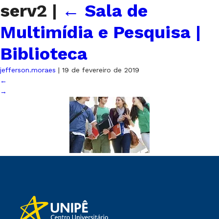
serv2
|
←
Sala de
Multimídia e Pesquisa |
Biblioteca
jefferson.moraes
|
19 de fevereiro de 2019
←
→