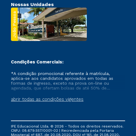
Nossas Unidades
João Pessoa
Condições Comerciais:
*A condição promocional referente à matrícula,
aplica-se aos candidatos aprovados em todas as
formas de ingresso, exceto na prova on-line ou
agendada, que ofertam bolsas de até 50% de
desconto, ambos ingressantes no semestre vigente,
que ainda não tenham efetivado e/ou não tenham
abrir todas as condições vigentes
cancelado ou trancado sua matrícula em uma das
Instituições da Cruzeiro do Sul Educacional, no
período de um ano. Tais condições não se aplicam
aos cursos de Medicina, e também para matriculados
via FIES, Prouni e outros programas governamentais, e
IPE Educacional Ltda. © 2026 - Todos os direitos reservados.
não se acumula com nenhuma outra campanha
CNPJ: 08.679.557/0001-02 | Recredenciada pela Portaria
ofertada pela Instituição.
Ministerial nº 687, de 20.08.2020, DOU nº 161, de 21.08.2020,