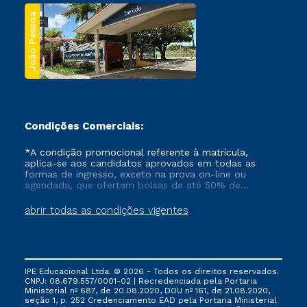
João Pessoa
Condições Comerciais:
*A condição promocional referente à matrícula,
aplica-se aos candidatos aprovados em todas as
formas de ingresso, exceto na prova on-line ou
agendada, que ofertam bolsas de até 50% de
desconto, ambos ingressantes no semestre vigente,
que ainda não tenham efetivado e/ou não tenham
abrir todas as condições vigentes
cancelado ou trancado sua matrícula em uma das
Instituições da Cruzeiro do Sul Educacional, no
período de um ano. Tais condições não se aplicam
aos cursos de Medicina, e também para matriculados
via FIES, Prouni e outros programas governamentais, e
IPE Educacional Ltda. © 2026 - Todos os direitos reservados.
não se acumula com nenhuma outra campanha
CNPJ: 08.679.557/0001-02 | Recredenciada pela Portaria
ofertada pela Instituição.
Ministerial nº 687, de 20.08.2020, DOU nº 161, de 21.08.2020,
seção 1, p. 252 Credenciamento EAD pela Portaria Ministerial