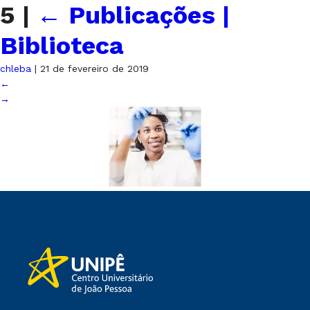
5
|
←
Publicações |
Biblioteca
chleba
|
21 de fevereiro de 2019
←
→