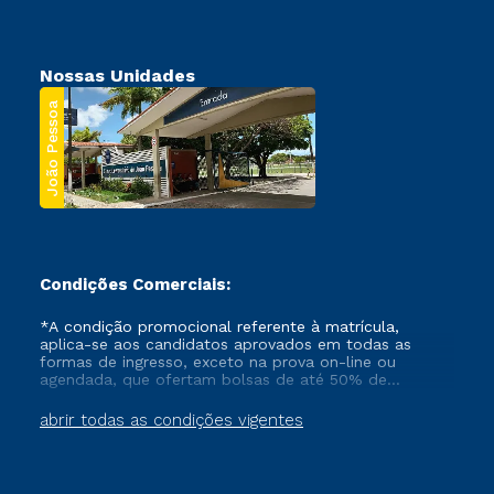
Nossas Unidades
João Pessoa
Condições Comerciais:
*A condição promocional referente à matrícula,
aplica-se aos candidatos aprovados em todas as
formas de ingresso, exceto na prova on-line ou
agendada, que ofertam bolsas de até 50% de
desconto, ambos ingressantes no semestre vigente,
que ainda não tenham efetivado e/ou não tenham
abrir todas as condições vigentes
cancelado ou trancado sua matrícula em uma das
Instituições da Cruzeiro do Sul Educacional, no
período de um ano. Tais condições não se aplicam
aos cursos de Medicina, e também para matriculados