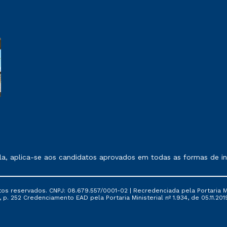
 exposto no contrato de prestação de serviços.
, aplica-se aos candidatos aprovados em todas as formas de ing
tos reservados. CNPJ: 08.679.557/0001-02 | Recredenciada pela Portaria Mi
, p. 252 Credenciamento EAD pela Portaria Ministerial nº 1.934, de 05.11.201