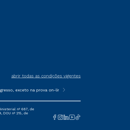
abrir todas as condições vigentes
resso, exceto na prova on-line ou agendada, que ofertam bolsas
**Semipresencial é um formato do E
nisterial nº 687, de
9, DOU nº 215, de