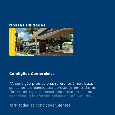
Biblioteca
Segunda Graduação
Nossas Unidades
João Pessoa
Condições Comerciais:
*A condição promocional referente à matrícula,
aplica-se aos candidatos aprovados em todas as
formas de ingresso, exceto na prova on-line ou
agendada, que ofertam bolsas de até 50% de
desconto, ambos ingressantes no semestre vigente,
que ainda não tenham efetivado e/ou não tenham
abrir todas as condições vigentes
cancelado ou trancado sua matrícula em uma das
Instituições da Cruzeiro do Sul Educacional, no