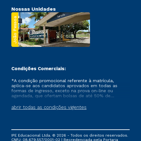
Nossas Unidades
João Pessoa
Condições Comerciais:
*A condição promocional referente à matrícula,
aplica-se aos candidatos aprovados em todas as
formas de ingresso, exceto na prova on-line ou
agendada, que ofertam bolsas de até 50% de
desconto, ambos ingressantes no semestre vigente,
que ainda não tenham efetivado e/ou não tenham
abrir todas as condições vigentes
cancelado ou trancado sua matrícula em uma das
Instituições da Cruzeiro do Sul Educacional, no
período de um ano. Tais condições não se aplicam
aos cursos de Medicina, e também para matriculados
via FIES, Prouni e outros programas governamentais, e
IPE Educacional Ltda. © 2026 - Todos os direitos reservados.
não se acumula com nenhuma outra campanha
CNPJ: 08.679.557/0001-02 | Recredenciada pela Portaria