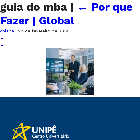
guia do mba
|
←
Por que
Fazer | Global
chleba
|
20 de fevereiro de 2019
←
→