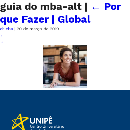
guia do mba-alt
|
←
Por
que Fazer | Global
chleba
|
20 de março de 2019
←
→