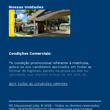
Nossas Unidades
João Pessoa
Condições Comerciais:
*A condição promocional referente à matrícula,
aplica-se aos candidatos aprovados em todas as
formas de ingresso, exceto na prova on-line ou
agendada, que ofertam bolsas de até 50% de
desconto, ambos ingressantes no semestre vigente,
que ainda não tenham efetivado e/ou não tenham
abrir todas as condições vigentes
cancelado ou trancado sua matrícula em uma das
Instituições da Cruzeiro do Sul Educacional, no
período de um ano. Tais condições não se aplicam
aos cursos de Medicina, e também para matriculados
via FIES, Prouni e outros programas governamentais, e
IPE Educacional Ltda. © 2026 - Todos os direitos reservados.
não se acumula com nenhuma outra campanha
CNPJ: 08.679.557/0001-02 | Recredenciada pela Portaria