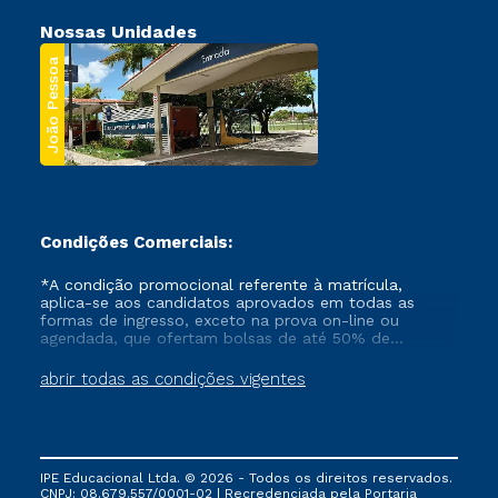
Nossas Unidades
João Pessoa
Condições Comerciais:
*A condição promocional referente à matrícula,
aplica-se aos candidatos aprovados em todas as
formas de ingresso, exceto na prova on-line ou
agendada, que ofertam bolsas de até 50% de
desconto, ambos ingressantes no semestre vigente,
que ainda não tenham efetivado e/ou não tenham
abrir todas as condições vigentes
cancelado ou trancado sua matrícula em uma das
Instituições da Cruzeiro do Sul Educacional, no
período de um ano. Tais condições não se aplicam
aos cursos de Medicina, e também para matriculados
via FIES, Prouni e outros programas governamentais, e
IPE Educacional Ltda. © 2026 - Todos os direitos reservados.
não se acumula com nenhuma outra campanha
CNPJ: 08.679.557/0001-02 | Recredenciada pela Portaria