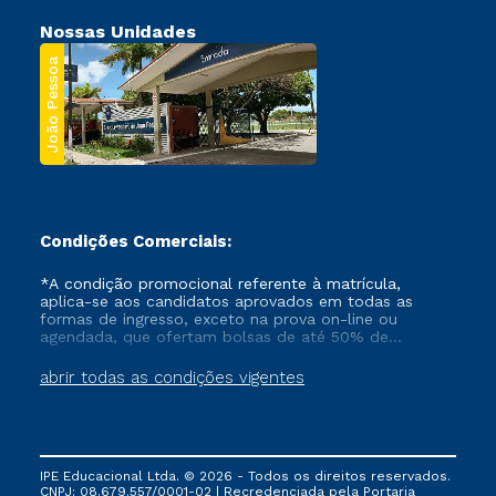
Nossas Unidades
João Pessoa
Condições Comerciais:
*A condição promocional referente à matrícula,
aplica-se aos candidatos aprovados em todas as
formas de ingresso, exceto na prova on-line ou
agendada, que ofertam bolsas de até 50% de
desconto, ambos ingressantes no semestre vigente,
que ainda não tenham efetivado e/ou não tenham
abrir todas as condições vigentes
cancelado ou trancado sua matrícula em uma das
Instituições da Cruzeiro do Sul Educacional, no
período de um ano. Tais condições não se aplicam
aos cursos de Medicina, e também para matriculados
via FIES, Prouni e outros programas governamentais, e
IPE Educacional Ltda. © 2026 - Todos os direitos reservados.
não se acumula com nenhuma outra campanha
CNPJ: 08.679.557/0001-02 | Recredenciada pela Portaria