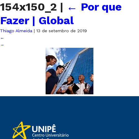
154x150_2
|
←
Por que
Fazer | Global
Thiago Almeida
|
13 de setembro de 2019
←
→